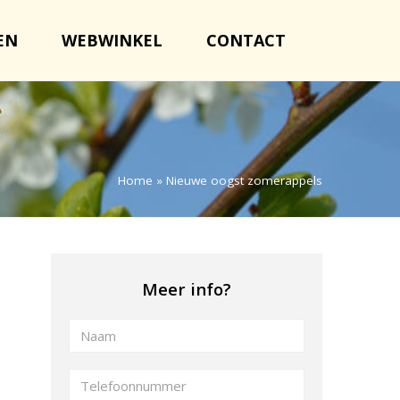
EN
WEBWINKEL
CONTACT
Home
»
Nieuwe oogst zomerappels
Meer info?