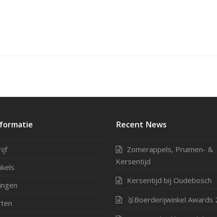
formatie
Recent News
ijf
Zomerappels, Pruimen- &
Kersentijd
kels
Kersentijd bij Oudebosch
ingen
🥈Boerderijwinkel Awards
rten